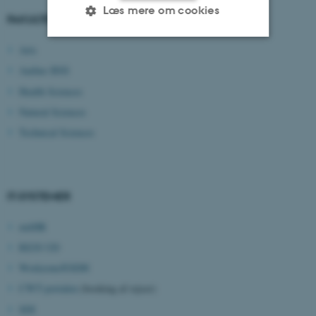
Læs mere om cookies
FAKULTETER
Arts
Nødvendige
Statistiske
Marketing
Aarhus BSS
Funktionelle
Uklassificerede
Health Sciences
Natural Sciences
Technical Sciences
Nødvendige cookies hjælper
med at gøre hjemmesiden
brugbar ved at aktivere nogle
IT-SYSTEMER
grundlæggende funktioner
som navigation mm.
mitHR
Hjemmesiden kan ikke
REJS UD
fungerer uden disse cookies.
Workzone/ESDH
CWT-portalen
(booking af rejser)
SDI
Navn
Udbyder / Domæne