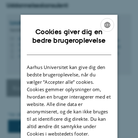
Uddannelseskonsulent
Louise Weinreich
Jakobsen
Specialkonsulent
Cookies giver dig en
ENGLISH
louisewj@edu.au.dk
bedre brugeroplevelse
M
A, 312a
H
DANISH
+4593521634
P
+4593521634
P
Aarhus Universitet kan give dig den
bedste brugeroplevelse, når du
vælger ”Accepter alle” cookies.
Kontakt Arts Studier
Cookies gemmer oplysninger om,
hvordan en bruger interagerer med et
website. Alle dine data er
anonymiseret, og de kan ikke bruges
til at identificere dig direkte. Du kan
altid ændre dit samtykke under
Cookies i webstedets footer.