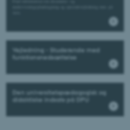
Find information om eksamens- og
undervisningsplanlægning og specialevejledning mm. på
Arts.
Vejledning - Studerende med
funktionsnedsættelse
Den universitetspædagogisk og
didaktiske indsats på DPU