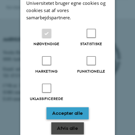
Universitetet bruger egne cookies og
Revideret 16.04.2026
-
Louise Weinreich Jakobsen
cookies sat af vores
samarbejdspartnere.
AARHUS UNIVERSITET
NØDVENDIGE
STATISTISKE
Nordre Ringgade 1
8000 Aarhus
Email: au@au.dk
MARKETING
FUNKTIONELLE
Tlf: 8715 0000
CVR-nr: 31119103
EORI-nummer: DK-31119103
EAN-numre:
www.au.dk/eannumre
UKLASSIFICEREDE
Accepter alle
Afvis alle