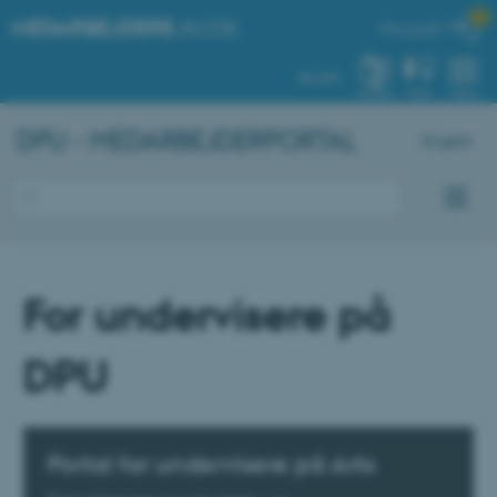

MEDARBEJDERE
.AU.DK
Min profil
AU.DK
SYSTEM
FIND
MENU
DPU - MEDARBEJDERPORTAL
English
For undervisere på
DPU
Portal for undervisere på Arts