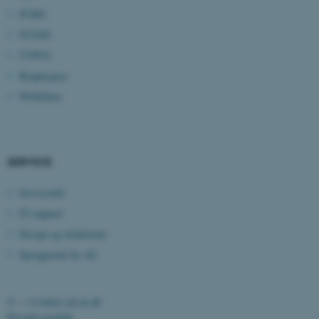
PURE
be_typo_user
TYPO3 Association
.au.dk
STADS
TYPO3
Brightspace
fe_typo_user
Typo3 Association
WISEflow
.au.dk
SERVICE
Serviceinfo
IT-support
Design og skabeloner
Sprogportal for AU
ASP.NET_SessionId
Microsoft Corporation
.au.dk
©
—
Cookies på au.dk
Privatlivspolitik